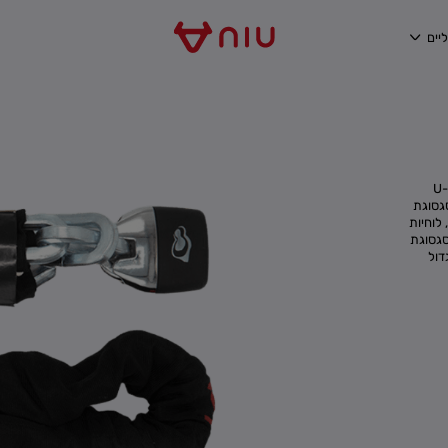
יים
נעול שרשרת 10 מ"מ מתוצרת LARET, ראש המנעול, מנגנון הנעילה וה- U-
י 10 מ"מ- עשוי מסגסוגת
לוחיות
סגסוגת
דול