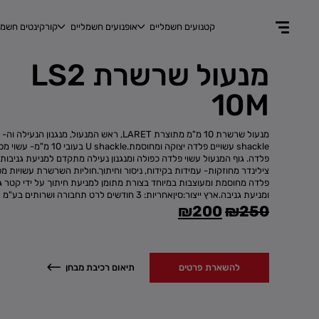
קטנועים חשמליים
אופנועים חשמליים
קורקינטים חשמל
מנעול שרשרת LS2
10M
מ
shackle עשויים פלדה יצוקה ומחוסמת.U shackle בעוב
פלדה. גוף המנעול עשוי פלדה כפולה ומנגנון נעילה מתקדם למניעת גניבות, 
צילינדר מחוזקות- עמידות בקידוח, ניסור וחיתוך.חוליות השרשרת עשויות מ
פלדה מחוסמת ומעוצבות במיוחד בצורת מתומן למניעת חיתוך על ידי קטר ג
ומניעת גניבה.ארץ ייצור:סיןאחריות: 3 חודשים לרט תחבורה ושרותים בע"מ
המחיר
המחיר
₪
200
₪
250
המקורי
הנוכחי
היה:
הוא:
להשארת פרטים
תיאום רכיבת מבחן
₪200.
₪250.