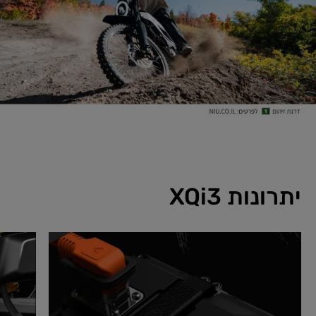
יתרונות XQi3