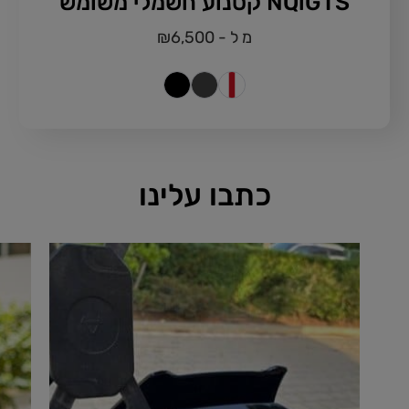
NQiGTS קטנוע חשמלי משומש
מ ל -
6,500
₪
כתבו עלינו