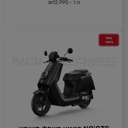
מ ל -
12,990
₪
הזול
ביותר