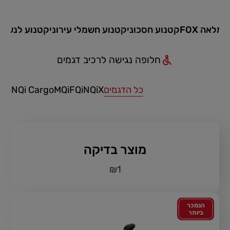
מלאה FOX
קטנוע חסכוני
קטנוע חשמלי עירוני
קטנוע לנשים
חלופה נגישה לרכיב דגמים
כל הדגמים
NQiX
FQi
MQi
NQi Cargo
NQi
מוצר בדיקה
₪
1
הנמכר
ביותר