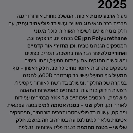
2025
מעיל
ארבע עונות
איכותי, המשלב נוחות, אוורור והגנה
מרבית בכל תנאי מזג האוויר. עשוי
בד פוליאמיד עמיד
, עם
חלקים מרושתים לשיפור האוורור. כולל
מיגוני
Polyurethane תקן CE
בכתפיים, מרפקים וגב,
המספקים הגנה מיטבית, וכן
מחזירי אור קדמיים
ואחוריים
לשיפור הנראות בחשכה. תפרים כפולים
ומשולשים מחזקים את עמידות המעיל, ומגוון כיסים
מספקים פתרונות אחסון נוחים לרוכב.
חלק ראשון – גוף
המעיל
גוף המעיל עשוי בד קורדורה 600D, להגנה
במקרה של החלקה, ומשולב בד רשת לאוורור מקסימלי.
רצועות הידוק בזרועות ובמותניים מאפשרות התאמה
מושלמת, ורוכסנים איכותיים של YKK מבטיחים עמידות
לאורך זמן.
חלק שני – בטנה אטומה למים
בטנה עצמאית
ופריקה, עשויה בד פוליאסטר ותפרים מולחמים, המספקים
אטימות מלאה למים לנסיעה בטוחה ונוחה בגשם.
חלק
שלישי – בטנה מחממת
בטנת פליז איכותית, נשלפת