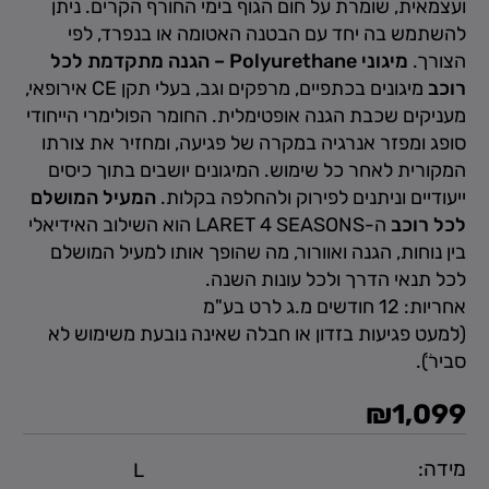
ועצמאית, שומרת על חום הגוף בימי החורף הקרים. ניתן
להשתמש בה יחד עם הבטנה האטומה או בנפרד, לפי
הצורך.
מיגוני Polyurethane – הגנה מתקדמת לכל
רוכב
מיגונים בכתפיים, מרפקים וגב, בעלי תקן CE אירופאי,
מעניקים שכבת הגנה אופטימלית. החומר הפולימרי הייחודי
סופג ומפזר אנרגיה במקרה של פגיעה, ומחזיר את צורתו
המקורית לאחר כל שימוש. המיגונים יושבים בתוך כיסים
ייעודיים וניתנים לפירוק ולהחלפה בקלות.
המעיל המושלם
לכל רוכב
ה-LARET 4 SEASONS הוא השילוב האידיאלי
בין נוחות, הגנה ואוורור, מה שהופך אותו למעיל המושלם
לכל תנאי הדרך ולכל עונות השנה.
אחריות: 12 חודשים מ.ג לרט בע"מ
(ׁלמעט פגיעות בזדון או חבלה שאינה נובעת משימוש לא
סבירׁׁׂ).
₪
1,099
מידה: