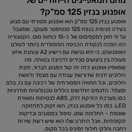
אופנוע בנזין 125 סמ"ק?
אופנוע בנזין 125 סמ"ק הוא אופנוע מסורתי עם מנוע
בעירה פנימית בנפח 125 סנטימטר מעוקב, שמוגבל
על פי חוק למקסימום של כ-15 כוחות סוס. הקטגוריה
הזו הפכה לנקודת הכניסה הפופולרית ביותר לעולם
האופנועים, כי היא נגישה עם רישיון A2 ונותנת איזון
מעולה בין ביצועים סבירים לרכיבה בטוחה. מה
שמאפיין אופנוע כזה זה קול המנוע הברור, תיבת
הילוכים ידנית שדורשת עבודה עם מצמד ודוושת
הילוכים, וכל החוויה המסורתית של רכיבה עם גז, בלם
ומצמד. הדגמים החדשים כוללים טכנולוגיות מודרניות
כמו מערכת הזרקת דלק, ABS לבטיחות ותאורת
LED. כמו כל אופנוע בנזין, הוא זקוק לתחזוקה
שוטפת – החלפות שמן, טיפול במסננים ובדיקות
תקופתיות, אבל היתרון שלו הוא שיש רשת שירות
רחבה וחלקי חילוף זמינים בכל מקום.