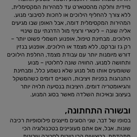
מיידית וחלקה מהסטארט עד למהירות המקסימלית,
ללא צורך להחליף הילוכים או לחכות לסיבובי מנוע.
המהירות המקסימלית דומה, אבל האופן שבו מגיעים
אליה שונה – לינארי ורציף מול הדרגתי עם שינויי
הילוכים. מבחינת טיפול, אופנוע חשמלי פשוט יותר –
רק גז וברקס, ללא מצמד או הילוכים. אופנוע בנזין
דורש מיומנות יותר עם עבודת מצמד, החלפת הילוכים
ותחושה למנוע. החוויה שונה לחלוטין – מנוע
ששומעים אותו מול מנוע שלא נשמע כלל, ומבחינת
התנהגות בפניות ויציבות, השניים דומים כשהמשקל
והגיאומטריה דומים. היציבות בנסיעה תלויה יותר
בעיצוב ובאיכות השלדה מאשר בסוג המנוע.
ובשורה התחתונה,
בסופו של דבר, שני הסוגים מייצגים פילוסופיות רכיבה
שונות. אבל, אם אתם מעוניינים בטכנולוגיה הכי
מתקדמת, בביצועים הכי טובים לסביבה עירונית,