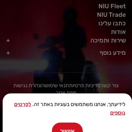
NIU Fleet
NIU Trade
כתבו עלינו
אודות
שירות ותמיכה
מידע נוסף
צור קשר
מדיניות פרטיות
תנאי שימוש
הצהרת נגישות
מפת אתר
לידיעתך, אנחנו משתמשים בעוגיות באתר זה.
לפרטים
נוספים
© הזכויות שמורות למאיר חברה למכוניות ומשאיות בע"מ
אישור