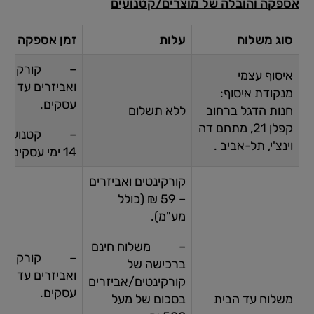
אספקה והובלה של מוצרים/קטנועים
סוג משלוח
עלות
זמן אספקה
– קורקינטי
איסוף עצמי
ואביזרי
מנקודת איסוף:
עסקים.
חנות הדגל ברחוב
ללא תשלום
קפלן 21, מתחם דה
– קטנועים 
וינצ'י, תל-אביב .
14 ימי עסקים.
קורקינטים ואביזרים
– 59 ₪ (כולל
מע"מ).
– משלוח חינם
– קורקינטי
ברכישה של
ואביזרי
קורקינטים/אביזרים
עסקים.
בסכום של מעל
משלוח עד הבית