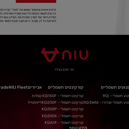
פרטים אישיים שתמסור ישמשו את “מאיר” חברה למכו
כל עניין הקשור והנלווה לרכישת מוצריה ושירותיה, לר
המידע ודיוור ישיר לצורך מטרות אלו. המידע עשוי לה
להוראות כל דין. מובהר כי אין חובה חוקית למסור 
הכי חכם בעיר!
נועים חשמליים
קורקינטים חשמליים
אביזרים
NIU Fleet
rade
וע חשמלי – RQi
קורקינט חשמלי – KQi100F
קסדות
וע חשמלי אנדורו – XQi3Wild
קורקינט חשמלי – KQi200F
לייפסטייל
קורקינט חשמלי – KQi300P
קורקינט חשמלי – KQi300X
קורקינט חשמלי – KQiAIR
מידע נוסף