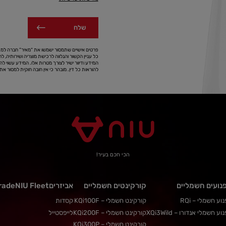
שלח
פרטים אישיים שתמסור ישמשו את “מאיר” חברה למכו
כל עניין הקשור והנלווה לרכישת מוצריה ושירותיה, לר
המידע ודיוור ישיר לצורך מטרות אלו. המידע עשוי לה
להוראות כל דין. מובהר כי אין חובה חוקית למסור 
הכי חכם בעיר!
נועים חשמליים
קורקינטים חשמליים
אביזרים
NIU Fleet
rade
וע חשמלי – RQi
קורקינט חשמלי – KQi100F
קסדות
וע חשמלי אנדורו – XQi3Wild
קורקינט חשמלי – KQi200F
לייפסטייל
קורקינט חשמלי – KQi300P