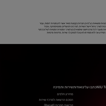
ניות ומשאיות בע”מ וכן חברות בקבוצת מאיר אשר להן מטרות דומות, עבור
בות לצורך ניהול וייעול השירות, לצרכים תפעוליים, וסטטיסטיקה, עיבוד
יות מועבר לכל גורם חיצוני שימצא לנכון לצורך המטרות המנויות לעיל ובכפוף
את המידע אך ללא מסירתו לא נוכל לספק לך שירות.
מדיניות פרטיות
NIU T
כתבו עלינו
אודות
שירות ותמיכה
מחירון חלפים
הסכם הרשאה למרכז שירות
קריאות חוזרות (Recall)